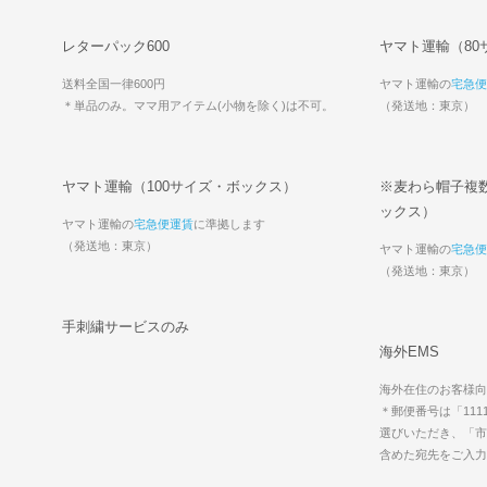
レターパック600
ヤマト運輸（80
送料全国一律600円
ヤマト運輸の
宅急便
＊単品のみ。ママ用アイテム(小物を除く)は不可。
（発送地：東京）
ヤマト運輸（100サイズ・ボックス）
※麦わら帽子複数
ックス）
ヤマト運輸の
宅急便運賃
に準拠します
（発送地：東京）
ヤマト運輸の
宅急便
（発送地：東京）
手刺繍サービスのみ
海外EMS
海外在住のお客様向
＊郵便番号は「111
選びいただき、「市
含めた宛先をご入