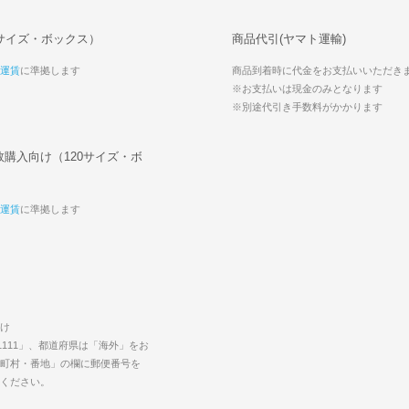
サイズ・ボックス）
商品代引(ヤマト運輸)
運賃
に準拠します
商品到着時に代金をお支払いいただき
※お支払いは現金のみとなります
※別途代引き手数料がかかります
購入向け（120サイズ・ボ
運賃
に準拠します
け
1111」、都道府県は「海外」をお
町村・番地」の欄に郵便番号を
力ください。