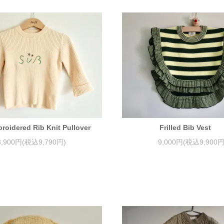
roidered Rib Knit Pullover
Frilled Bib Vest
8,900円(税込9,790円)
9,000円(税込9,900円