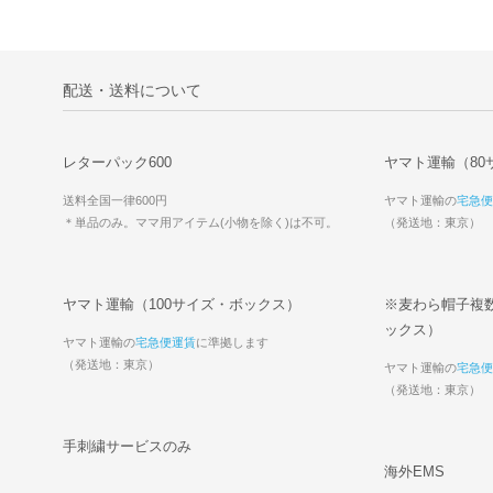
配送・送料について
レターパック600
ヤマト運輸（80
送料全国一律600円
ヤマト運輸の
宅急便
＊単品のみ。ママ用アイテム(小物を除く)は不可。
（発送地：東京）
ヤマト運輸（100サイズ・ボックス）
※麦わら帽子複数
ックス）
ヤマト運輸の
宅急便運賃
に準拠します
（発送地：東京）
ヤマト運輸の
宅急便
（発送地：東京）
手刺繍サービスのみ
海外EMS