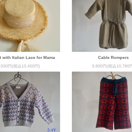
t with Italian Lace for Mama
Cable Rompers
,500円(税込10,450円)
9,800円(税込10,780