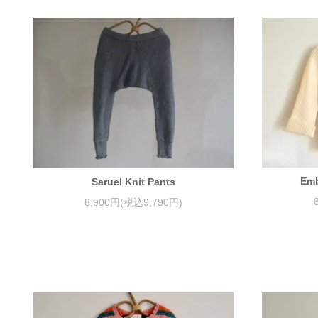
Emb
Saruel Knit Pants
8,900円(税込9,790円)