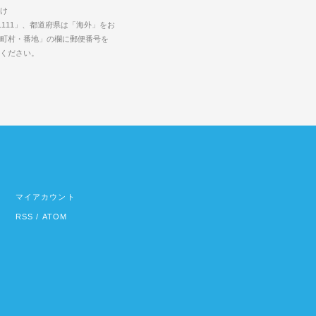
け
1111」、都道府県は「海外」をお
町村・番地」の欄に郵便番号を
力ください。
マイアカウント
RSS
/
ATOM